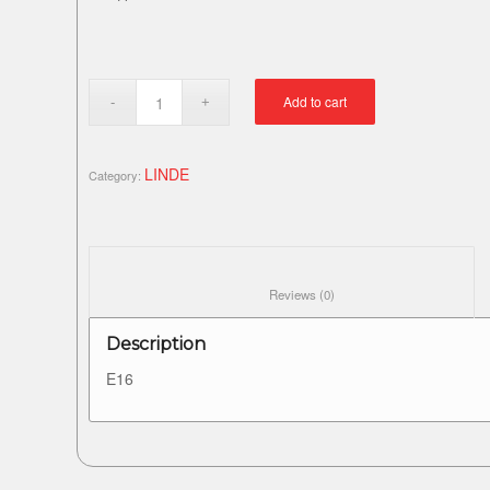
Add to cart
LINDE
Category:
						Reviews (0)					
Description
E16