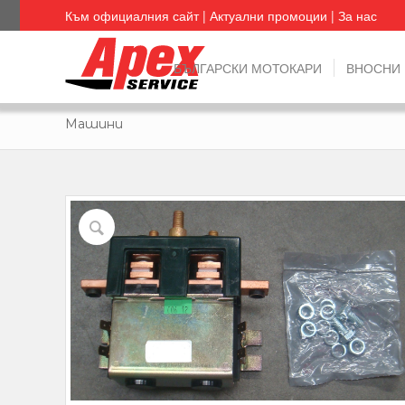
Към официалния сайт
|
Актуални промоции
|
За нас
БЪЛГАРСКИ МОТОКАРИ
ВНОСНИ
Машини